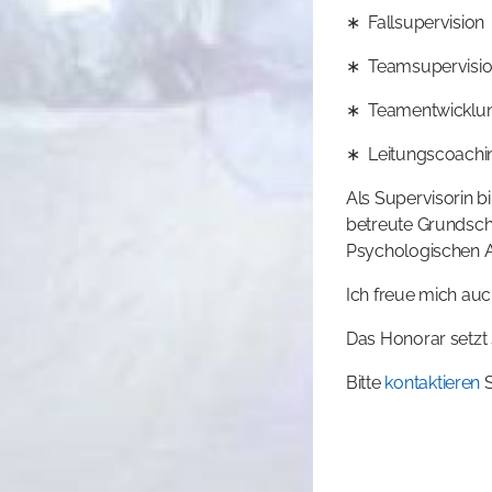
∗ Fallsupervision
∗ Teamsupervisi
∗ Teamentwicklu
∗ Leitungscoachi
Als Supervisorin bi
betreute Grundschu
Psychologischen Ar
Ich freue mich auc
Das Honorar setzt
Bitte
kontaktieren
S