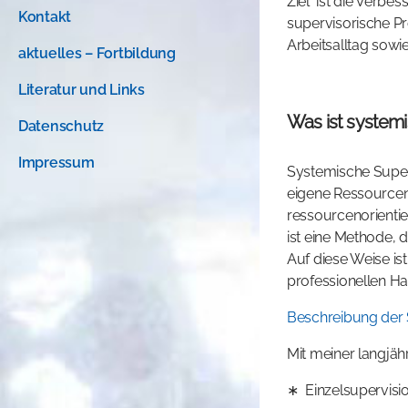
Ziel ist die Verbe
Kontakt
supervisorische Pr
Arbeitsalltag sowi
aktuelles – Fortbildung
Literatur und Links
Was ist system
Datenschutz
Impressum
Systemische Superv
eigene Ressourcen 
ressourcenorientie
ist eine Methode,
Auf diese Weise ist
professionellen H
Beschreibung der 
Mit meiner langjäh
∗ Einzelsupervisi